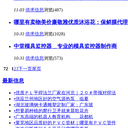
11-03
供求信息
浏览(487)
哪里有卖物美价廉敬雅优质沐浴花：保鲜膜代理
10-31
供求信息
浏览(1028)
中堂模具监控器＿专业的模具监控器制作商
10-31
供求信息
浏览(573)
72
1
2
3
下一页
尾页
最新信息
•
优质ＰＬ平焊法兰厂家在河北｜２０＃带颈对焊法
•
供应兰州地区好的空气源热泵 临夏
•
湖北玻璃钢卡通雕塑定制厂家：广东玻
•
想要易种植的爬行卫矛就来晨歌花卉
•
广东高端的机器人教育机构 ＿花都机
•
莱芜地区品质好的ＰＶＣ管材｜哪里有ＰＶＣ管件