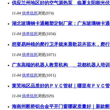
供应兰州地区好的空气源热泵 临夏太阳能光伏
11-04
供求信息
浏览(974)
湖北玻璃钢卡通雕塑定制厂家：广东玻璃钢卡通
11-04
供求信息
浏览(1034)
想要易种植的爬行卫矛就来晨歌花卉苗木，爬行
11-04
供求信息
浏览(1071)
广东高端的机器人教育机构 ＿花都机器人培训
11-04
供求信息
浏览(1011)
莱芜地区品质好的ＰＶＣ管材｜哪里有ＰＶＣ管
11-04
供求信息
浏览(929)
海南州断桥铝合金平开门窗哪家质量好｜新款断