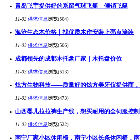
青岛飞宇提供好的系留气球飞艇 倾销飞艇
11-03
供求信息
浏览(504)
海沧生态木价格｜找优质木作安装上亮点涂装
11-03
供求信息
浏览(506)
成都领先的成都木托盘厂家｜木托盘价位
11-03
供求信息
浏览(513)
炫方生物科技——质量好的炫方美牙仪提供商，
11-03
供求信息
浏览(473)
山西婴儿拉拉裤生产线，想买耐用的全伺服控制
11-03
供求信息
浏览(522)
南宁厂家小区休闲椅，南宁小区长条休闲椅，南