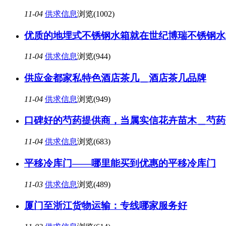
11-04
供求信息
浏览(1002)
优质的地埋式不锈钢水箱就在世纪博瑞不锈钢水
11-04
供求信息
浏览(944)
供应金都家私特色酒店茶几＿酒店茶几品牌
11-04
供求信息
浏览(949)
口碑好的芍药提供商，当属实信花卉苗木＿芍药
11-04
供求信息
浏览(683)
平移冷库门——哪里能买到优惠的平移冷库门
11-03
供求信息
浏览(489)
厦门至浙江货物运输：专线哪家服务好