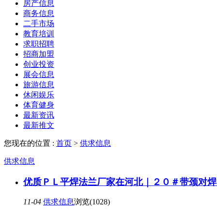
房产信息
商务信息
二手市场
教育培训
求职招聘
招商加盟
创业投资
展会信息
旅游信息
休闲娱乐
体育健身
最新资讯
最新推文
您现在的位置 :
首页
>
供求信息
供求信息
优质ＰＬ平焊法兰厂家在河北｜２０＃带颈对焊
11-04
供求信息
浏览(1028)