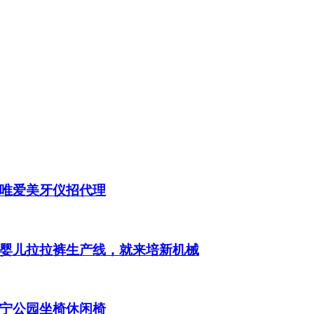
唯爱美牙仪招代理
婴儿拉拉裤生产线，就来培新机械
宁公园坐椅休闲椅