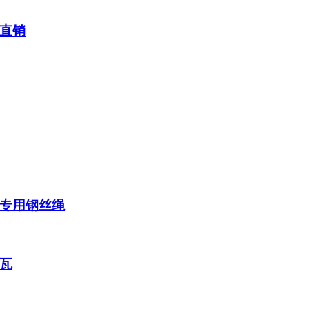
直销
专用钢丝绳
瓦