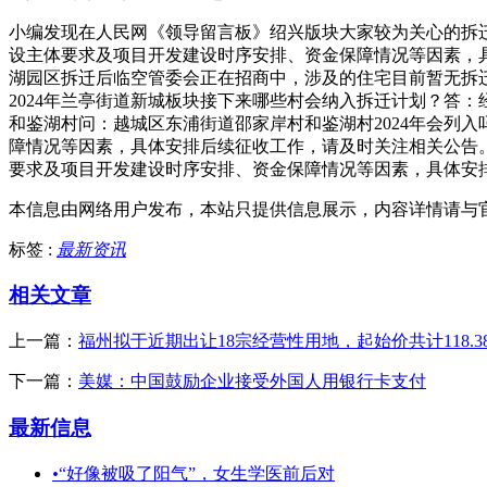
小编发现在人民网《领导留言板》绍兴版块大家较为关心的拆
设主体要求及项目开发建设时序安排、资金保障情况等因素，
湖园区拆迁后临空管委会正在招商中，涉及的住宅目前暂无拆迁
2024年兰亭街道新城板块接下来哪些村会纳入拆迁计划？答：
和鉴湖村问：越城区东浦街道邵家岸村和鉴湖村2024年会列
障情况等因素，具体安排后续征收工作，请及时关注相关公告。
要求及项目开发建设时序安排、资金保障情况等因素，具体安
本信息由网络用户发布，
本站只提供信息展示，内容详情请与
标签 :
最新资讯
相关文章
上一篇：
福州拟于近期出让18宗经营性用地，起始价共计118.3
下一篇：
美媒：中国鼓励企业接受外国人用银行卡支付
最新信息
•
“好像被吸了阳气”，女生学医前后对