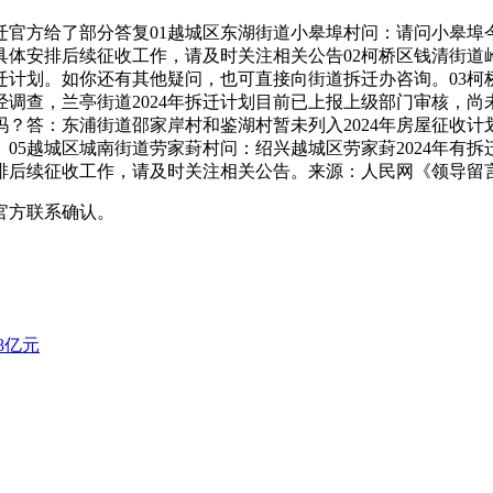
迁官方给了部分答复01越城区东湖街道小皋埠村问：请问小皋埠
具体安排后续征收工作，请及时关注相关公告02柯桥区钱清街道
计划。如你还有其他疑问，也可直接向街道拆迁办咨询。03柯桥
经调查，兰亭街道2024年拆迁计划目前已上报上级部门审核，
入吗？答：东浦街道邵家岸村和鉴湖村暂未列入2024年房屋征收
05越城区城南街道劳家葑村问：绍兴越城区劳家葑2024年有
排后续征收工作，请及时关注相关公告。来源：人民网《领导留
官方联系确认。
8亿元