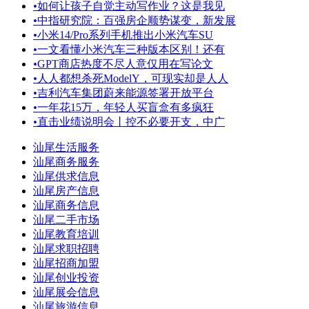
•
如何让孩子自觉主动写作业？这是我见
•
中指研究院：百强房企顺势谋变，新发展
•
小米14/Pro系列手机推出小米汽车SU
•
一文看懂小米汽车三种版本区别！还有
•
GPT商店热度不尽人意仅用在写论文
•
人人都想杀死ModelY，可现实却是人人
•
吉利汽车集团蔚来能源签署开放平台
•
一年花15万，年轻人买盲盒有多疯狂
•
直击业绩说明会丨控不必要开支，中广
汕尾生活服务
汕尾商务服务
汕尾供求信息
汕尾房产信息
汕尾商务信息
汕尾二手市场
汕尾教育培训
汕尾求职招聘
汕尾招商加盟
汕尾创业投资
汕尾展会信息
汕尾旅游信息