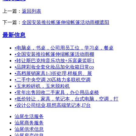
上一篇：
返回列表
下一篇：
全国安装推拉帐篷伸缩帐篷活动雨棚遮阳
最新信息
•
电脑桌，书桌，公司用员工位，学习桌，餐桌
•
全国安装推拉帐篷伸缩帐篷活动雨棚
•
转让斯巴克纯音乐功放+乐富豪监听1
•
品牌彩妆全套化妆品加化妆箱日常co
•
高档展销家具1-3折处理,样板房、展
•
二手中央空调 20匹格力多联机空调
•
玉米粉碎机，玉米脱粒机
•
常年出售回收二手家具，办公用品桌椅
•
低价转让，家具，笔记本，台式电脑，空调，打
•
设计公司结业,联想高端笔记本,I7台
汕尾生活服务
汕尾商务服务
汕尾供求信息
汕尾房产信息