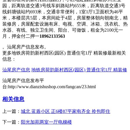
园，距离轨道交通3号线车斜路站约655米，距离轨道交通3号
线斜塘镇站约693米，交通非常便利，1室1厅1卫面积为46平
米，本楼层共5层，本房间处于4层，房屋整体朝向朝南北，精
装修房，房屋配套设施有床、电视、空调、冰箱、洗衣机、热
水器、有线、独立卫生间、阳台、可做饭，租金为2100元一
月，押金付二押一
18962133563
。汕尾房产信息发布。
更多地铁房荷韵新村西区(园区) 普通住宅1厅 精装修最新相关
信息：
汕尾房产信息
地铁房荷韵新村西区(园区) 普通住宅1厅 精装修
汕尾房产信息发布平
台:http://www.dianzishushop.com/fangcan/23.html
相关信息
上一篇：
城北 蓝盾小区 正6楼87平家电齐全 拎包即住
下一篇：
阳光加苑两室一厅电梯楼