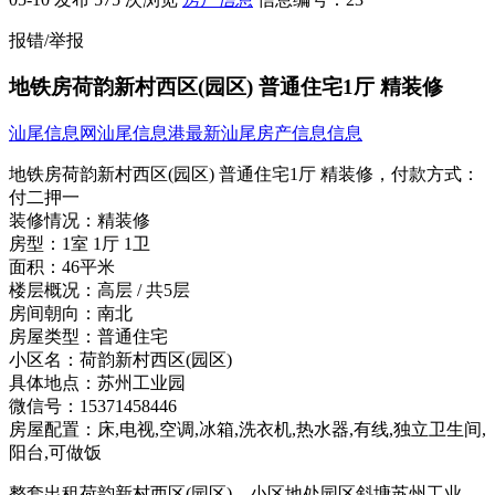
报错/举报
地铁房荷韵新村西区(园区) 普通住宅1厅 精装修
汕尾信息网
汕尾信息港
最新汕尾房产信息信息
地铁房荷韵新村西区(园区) 普通住宅1厅 精装修，
付款方式：
付二押一
装修情况：
精装修
房型：
1室 1厅 1卫
面积：
46平米
楼层概况：
高层 / 共5层
房间朝向：
南北
房屋类型：
普通住宅
小区名：
荷韵新村西区(园区)
具体地点：
苏州工业园
微信号：
15371458446
房屋配置：
床,电视,空调,冰箱,洗衣机,热水器,有线,独立卫生间,
阳台,可做饭
整套出租荷韵新村西区(园区)，小区地处园区斜塘苏州工业