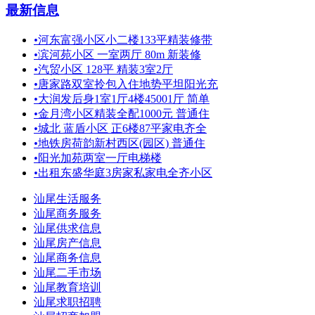
最新信息
•
河东富强小区小二楼133平精装修带
•
滨河苑小区 一室两厅 80m 新装修
•
汽贸小区 128平 精装3室2厅
•
唐家路双室拎包入住地势平坦阳光充
•
大润发后身1室1厅4楼45001厅 简单
•
金月湾小区精装全配1000元 普通住
•
城北 蓝盾小区 正6楼87平家电齐全
•
地铁房荷韵新村西区(园区) 普通住
•
阳光加苑两室一厅电梯楼
•
出租东盛华庭3房家私家电全齐小区
汕尾生活服务
汕尾商务服务
汕尾供求信息
汕尾房产信息
汕尾商务信息
汕尾二手市场
汕尾教育培训
汕尾求职招聘