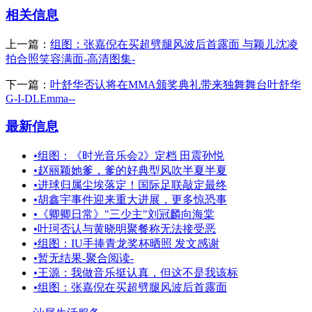
相关信息
上一篇：
组图：张嘉倪在买超劈腿风波后首露面 与颖儿沈凌
拍合照笑容满面-高清图集-
下一篇：
叶舒华否认将在MMA颁奖典礼带来独舞舞台叶舒华
G-I-DLEmma--
最新信息
•
组图：《时光音乐会2》定档 田震孙悦
•
赵丽颖她爹，爹的好典型风吹半夏半夏
•
进球归属尘埃落定！国际足联敲定最终
•
胡鑫宇事件迎来重大进展，更多惊恐事
•
《卿卿日常》"三少主"刘冠麟向海棠
•
叶珂否认与黄晓明聚餐称无法接受恶
•
组图：IU手捧青龙奖杯晒照 发文感谢
•
暂无结果-聚合阅读-
•
王源：我做音乐挺认真，但这不是我该标
•
组图：张嘉倪在买超劈腿风波后首露面