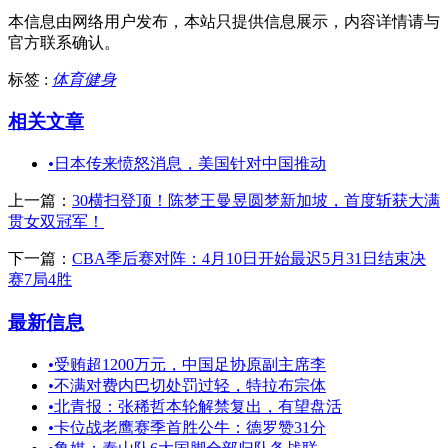
本信息由网络用户发布，
本站只提供信息展示，内容详情请与
官方联系确认。
标签 :
体育健身
相关文章
•
日本传来愤怒消息，美国针对中国推动
上一篇：
30横扫登顶！陈梦王曼昱圆梦新加坡，首度斩获大满
贯女双冠军！
下一篇：
CBA季后赛对阵：4月10日开始最迟5月31日结束决
赛7局4胜
最新信息
•
受贿超1200万元，中国足协原副主席李
•
不满对费内巴切处罚过轻，特拉布宗体
•
北青报：张稀哲本轮解禁复出，有望盘活
•
卡位战老鹰赛季首胜公牛：德罗赞31分