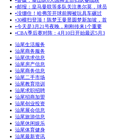
•
鲁媒：泰山队6大国脚全部归队备战联
•
邮报：皇马曼联等多队关注奥尔莫，球员
•
没绷住！哈弗茨开球前脚被玩具车碾过
•
30横扫登顶！陈梦王曼昱圆梦新加坡，首
•
今天是3月21号夜晚，刚刚传来1个重要
•
CBA季后赛对阵：4月10日开始最迟5月3
汕尾生活服务
汕尾商务服务
汕尾供求信息
汕尾房产信息
汕尾商务信息
汕尾二手市场
汕尾教育培训
汕尾求职招聘
汕尾招商加盟
汕尾创业投资
汕尾展会信息
汕尾旅游信息
汕尾休闲娱乐
汕尾体育健身
汕尾最新资讯